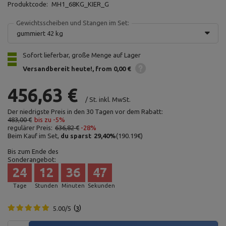
Produktcode:
MH1_68KG_KIER_G
Gewichtsscheiben und Stangen im Set:
gummiert 42 kg
Sofort lieferbar, große Menge auf Lager
Versandbereit heute!
from 0,00 €
456,63 €
/
St.
inkl. MwSt.
Der niedrigste Preis in den 30 Tagen vor dem Rabatt:
483,00 €
bis zu -5%
regulärer Preis:
636,82 €
-28%
Beim Kauf im Set,
du sparst
29,40
%
(
190.19
€
)
Bis zum Ende des
Sonderangebot:
24
12
36
46
Tage
Stunden
Minuten
Sekunden
5.00/5
3