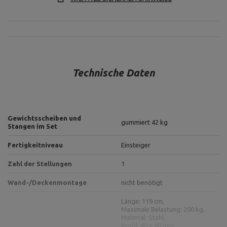
Technische Daten
Gewichtsscheiben und
gummiert 42 kg
Stangen im Set
Fertigkeitniveau
Einsteiger
Zahl der Stellungen
1
Wand-/Deckenmontage
nicht benötigt
Länge: 119 cm,
Maximale Belastung: 200 kg,
Material: Stahl,
Profil: 40 x 40 mm,