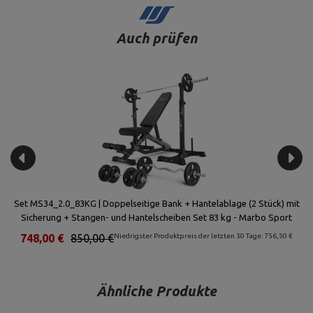
Auch prüfen
+
Set MS34_2.0_83KG | Doppelseitige Bank + Hantelablage (2 Stück) mit
Se
Sicherung + Stangen- und Hantelscheiben Set 83 kg - Marbo Sport
€
748,00 €
850,00 €
Niedrigster Produktpreis der letzten 30 Tage: 756,50 €
Ähnliche Produkte