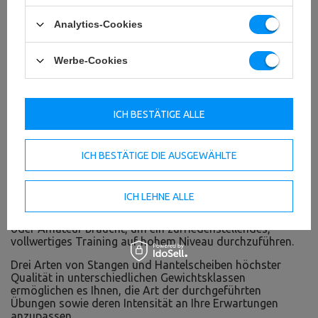
Analytics-Cookies
Werbe-Cookies
ICH BESTÄTIGE ALLE
ICH BESTÄTIGE DIE AUSGEWÄHLTE
Stangen und Hantelscheiben Set 42 kg
ICH LEHNE ALLE
Der Satz von verstärkten Stangen und gummierten
Hantelscheiben enthält alles, was jeder Profi-Sportler
oder Amateur braucht, um ein zufriedenstellendes,
vollwertiges Training auf hohem Niveau durchzuführen.
Drei Arten von Stangen und Hantelscheiben höchster
Qualität in unterschiedlichen Gewichtsklassen
ermöglichen es Ihnen, die Art der durchgeführten
Übungen sowie deren Intensität an Ihre Erwartungen
anzupassen.