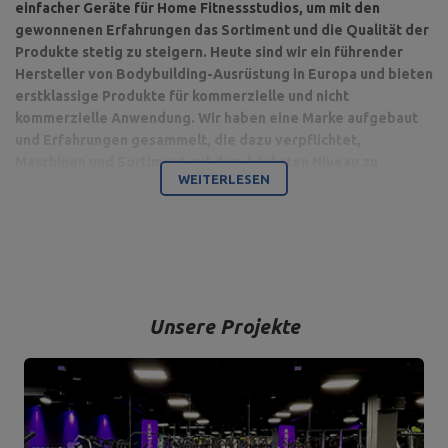
einfacher Geräte für Home Fitnessstudios, um mit den
gewonnenen Erfahrungen das Sortiment und die Qualität der
Produkte stetig zu steigern. Heute sind wir ein führender
Hersteller von Bodybuilding-Ausrüstung in Europa und bieten
erstklassige Produkte für kommerzielle und nicht
kommerzielle Anwendung. Wir haben eine Marke aufgebaut
und Erfahrungen gesammelt, die dazu verpflichtet,
Maschinen und Sortiment auf dem höchsten Niveau zu
WEITERLESEN
produzieren.
Bodybuilding ist unsere Leidenschaft und durch die Kombination
mit einem modernen Maschinenpark sind wir in der Lage,
hochwertigste Trainingsgeräte anzubieten, die mit Liebe zum
Detail und vor allem mit Blick auf Ihren Komfort und Ihre Sicherheit
hergestellt werden.
Unsere Projekte
Das Unternehmen hat seinen Sitz in der polnischen Stadt
Starachowice in der Woiwodschaft Świętokrzyskie. Hier befinden
sich unsere Büroräume und die Produktions- und Lagerhallen. Von
hier aus werden alle Formen des Online-Verkaufs und der Kontakt
mit unseren Kunden gesteuert. Von hier aus werden auch unsere