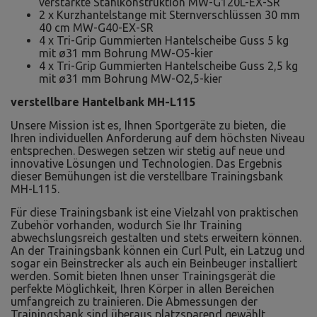
verstärkte Stahlkonstruktion MW-G120L-EX-SR
2 x Kurzhantelstange mit Sternverschlüssen 30 mm
40 cm MW-G40-EX-SR
4 x Tri-Grip Gummierten Hantelscheibe Guss 5 kg
mit ø31 mm Bohrung MW-O5-kier
4 x Tri-Grip Gummierten Hantelscheibe Guss 2,5 kg
mit ø31 mm Bohrung MW-O2,5-kier
verstellbare Hantelbank MH-L115
Unsere Mission ist es, Ihnen Sportgeräte zu bieten, die
Ihren individuellen Anforderung auf dem höchsten Niveau
entsprechen. Deswegen setzen wir stetig auf neue und
innovative Lösungen und Technologien. Das Ergebnis
dieser Bemühungen ist die verstellbare Trainingsbank
MH-L115.
Für diese Trainingsbank ist eine Vielzahl von praktischen
Zubehör vorhanden, wodurch Sie Ihr Training
abwechslungsreich gestalten und stets erweitern können.
An der Trainingsbank können ein Curl Pult, ein Latzug und
sogar ein Beinstrecker als auch ein Beinbeuger installiert
werden. Somit bieten Ihnen unser Trainingsgerät die
perfekte Möglichkeit, Ihren Körper in allen Bereichen
umfangreich zu trainieren. Die Abmessungen der
Trainingsbank sind überaus platzsparend gewählt,