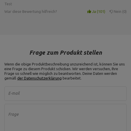
Material: Grauguss ,
Test
Art der Hantelscheibe:
Gusseisen ,
War diese Bewertung hilfreich?
Ja
101
Nein
0
Hantelscheibe 2,5 kg MW-
Gewichtstoleranz: ~5% ,
O2,5-kier
Gewicht: 2,5 kg,
Durchmesser der Bohrung: 31
mm ,
Durchmesser: 17 cm
Dicke: 25 mm,
Material: Grauguss,
Frage zum Produkt stellen
Art der Hantelscheibe:
Gusseisen,
Hantelscheibe 5 kg MW-O5-
Wenn die obige Produktbeschreibung unzureichend ist, können Sie uns
Gewichtstoleranz: ~5%,
kier
eine Frage zu diesem Produkt schicken. Wir werden versuchen, Ihre
Gewicht: 5 kg,
Frage so schnell wie möglich zu beantworten.
Durchmesser der Bohrung: 31
Deine Daten werden
gemäß
der Datenschutzerklärung
bearbeitet.
mm ,
Durchmesser: 22 cm
E-mail
Für dieses Produkt verantwortliche Stelle in der EU
Frage
Address:
Boczna 41
Postal Code:
27-200
MARBO Ulikowski
City:
Starachowice
Hersteller
Spółka Komandytowa
Country:
Polen