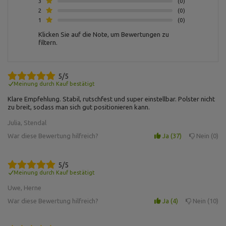
3
0
Profile 50 x 50 x 2 mm,
2
0
Werkstoff Stahl,
1
0
Pulverbeschichtung,
Art der Stände kombiniert
Klicken Sie auf die Note, um Bewertungen zu
filtern.
Dicke: 25 mm ,
Material: Grauguss ,
Art der Hantelscheibe:
Gusseisen ,
5/5
Hantelscheibe 2,5 kg MW-
Gewichtstoleranz: ~5% ,
O2,5-kier
Meinung durch Kauf bestätigt
Gewicht: 2,5 kg,
Durchmesser der Bohrung: 31
Klare Empfehlung. Stabil, rutschfest und super einstellbar. Polster nicht
mm ,
zu breit, sodass man sich gut positionieren kann.
Durchmesser: 17 cm
Julia, Stendal
Dicke: 25 mm,
War diese Bewertung hilfreich?
Ja
37
Nein
0
Material: Grauguss,
Art der Hantelscheibe:
Gusseisen,
Hantelscheibe 5 kg MW-O5-
Gewichtstoleranz: ~5%,
5/5
kier
Gewicht: 5 kg,
Meinung durch Kauf bestätigt
Durchmesser der Bohrung: 31
Uwe, Herne
mm ,
Durchmesser: 22 cm
War diese Bewertung hilfreich?
Ja
4
Nein
10
Dicke: 40 mm,
Material: Grauguss,