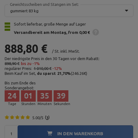
Gewichtsscheiben und Stangen im Set:
gummiert 83 kg
Sofort lieferbar, große Menge auf Lager
Versandbereit am Montag
from 0,00 €
888,80 €
/
St.
inkl. MwSt.
Der niedrigste Preis in den 30 Tagen vor dem Rabatt:
898,90 €
bis zu -1%
regulärer Preis:
1 010,00 €
-12%
Beim Kauf im Set,
du sparst
21,70
%
(
246.26
€
)
Bis zum Ende des
Sonderangebot:
24
01
35
38
Tage
Stunden
Minuten
Sekunden
5.00/5
3
IN DEN WARENKORB