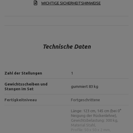
WICHTIGE SICHERHEITSHINWEISE
Technische Daten
Zahl der Stellungen
1
Gewichtsscheiben und
gummiert 83 kg
Stangen im Set
Fertigkeitniveau
Fortgeschrittene
Länge: 123 cm, 145 cm (bei 0°
Neigung der Rückenlehne),
Gewichtsbelastung: 300 kg,
Material Stahl,
Profile: 50 x 50 x 2 mm,