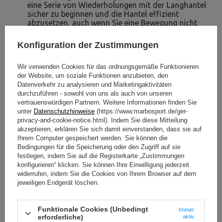
eine Serie von Wiederholungen mit der Langhantel
sicher zu beginnen und die Hantel effizient
abzusetzen, auch wenn Sie eine Bewegung nicht
vollständig ausführen;
die Möglichkeit der Gewichtsaufbewahrung
–
Konfiguration der Zustimmungen
auf 2 stabilen Stangen können Sie Ihr eigenes
Gewicht sicher ablegen.
Wir verwenden Cookies für das ordnungsgemäße Funktionieren
Stangen und Hantelscheiben Set 83 kg
der Website, um soziale Funktionen anzubieten, den
Datenverkehr zu analysieren und Marketingaktivitäten
Der Satz von verstärkten Stangen und gummierten
durchzuführen - sowohl von uns als auch von unseren
Hantelscheiben enthält alles, was jeder Profi-Sportler
vertrauenswürdigen Partnern. Weitere Informationen finden Sie
oder Amateur braucht, um ein zufriedenstellendes,
unter
Datenschutzhinweise
(https://www.marbosport.de/ger-
vollwertiges Training auf hohem Niveau durchzuführen.
privacy-and-cookie-notice.html). Indem Sie diese Mitteilung
akzeptieren, erklären Sie sich damit einverstanden, dass sie auf
Drei Arten von Stangen und Hantelscheiben höchster
Ihrem Computer gespeichert werden. Sie können die
Qualität in unterschiedlichen Gewichtsklassen
Bedingungen für die Speicherung oder den Zugriff auf sie
ermöglichen es Ihnen, die Art der durchgeführten
festlegen, indem Sie auf die Registerkarte „Zustimmungen
Übungen sowie deren Intensität an Ihre Erwartungen
konfigurieren“ klicken. Sie können Ihre Einwilligung jederzeit
anzupassen.
widerrufen, indem Sie die Cookies von Ihrem Browser auf dem
jeweiligen Endgerät löschen.
Die mit Gummiüberzug ausgestatteten Hantelscheiben
dämpfen Geräusche und schützen Ihren Boden vor
Kratzern.
Funktionale Cookies (Unbedingt
Immer
erforderliche)
aktiv