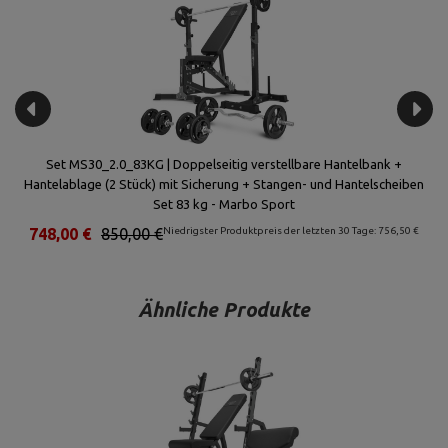
Set MS30_2.0_83KG | Doppelseitig verstellbare Hantelbank +
S
rbo
Hantelablage (2 Stück) mit Sicherung + Stangen- und Hantelscheiben
Set 83 kg - Marbo Sport
€
748,00 €
850,00 €
Niedrigster Produktpreis der letzten 30 Tage: 756,50 €
9
Ähnliche Produkte