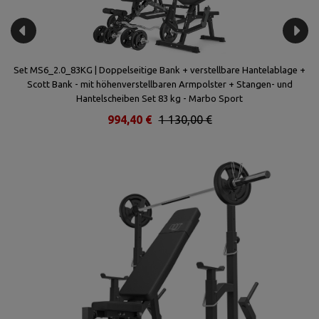
l
Set MS6_2.0_83KG | Doppelseitige Bank + verstellbare Hantelablage +
Se
42
Scott Bank - mit höhenverstellbaren Armpolster + Stangen- und
Hantelscheiben Set 83 kg - Marbo Sport
994,40 €
1 130,00 €