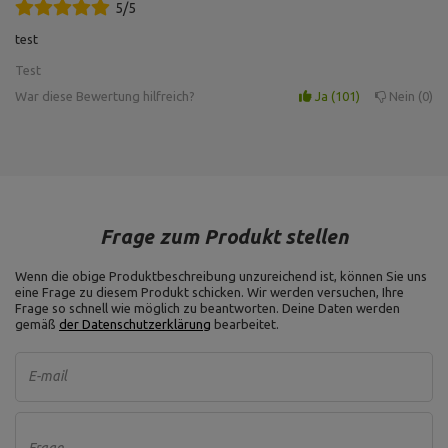
5/5
Art der Hantelscheibe:
Gusseisen,
Hantelscheibe 10 kg MW-O10-
test
Gewichtstoleranz: ~5%,
kier
Gewicht: 10 kg,
Test
Durchmesser der Bohrung: 31
mm ,
War diese Bewertung hilfreich?
Ja
101
Nein
0
Durchmesser: 26 cm
Material: Stahl,
Passende Griffe: Durchmesser
30 mm,
Federverschluss,
Federverschluss fi30 mm MA-
Korrosionsschutz:
Z006
galvanisches Zink,
Frage zum Produkt stellen
Durchmesser der Stange: 4
mm,
Innendurchmesser: 30 mm
Wenn die obige Produktbeschreibung unzureichend ist, können Sie uns
eine Frage zu diesem Produkt schicken. Wir werden versuchen, Ihre
Grifflänge: 12 cm,
Frage so schnell wie möglich zu beantworten.
Deine Daten werden
Länge der Teile für Gewichte: 2
gemäß
der Datenschutzerklärung
bearbeitet.
x 12,5 cm,
Kurzhantelstange mit
Länge: 40 cm,
Sternverschlüsse 30 mm 40
maximale Belastung: 200 kg,
E-mail
cm MW-G40-EX-SR
Gewicht: ~2,5 kg,
Verschluss: 2 St.
Sternverschluss,
Laderaumdurchmesser: 30 mm