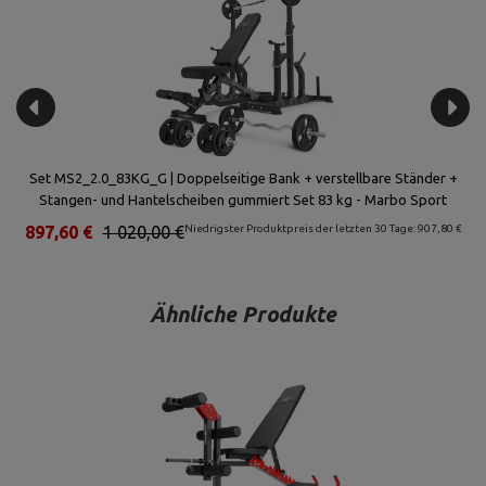
+
Set MS2_2.0_83KG_G | Doppelseitige Bank + verstellbare Ständer +
Se
Stangen- und Hantelscheiben gummiert Set 83 kg - Marbo Sport
mi
€
897,60 €
1 020,00 €
Niedrigster Produktpreis der letzten 30 Tage: 907,80 €
Ähnliche Produkte