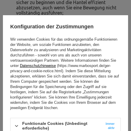
sicher zu beginnen und die Hantel effizient
abzusetzen, auch wenn Sie eine Bewegung nicht
vollständig ausführen;
die Möglichkeit der Gewichtsaufbewahrung
–
auf 2 stabilen Stangen können Sie Ihr eigenes
Konfiguration der Zustimmungen
Gewicht sicher ablegen.
Stangen und Hantelscheiben Set 113 kg
Wir verwenden Cookies für das ordnungsgemäße Funktionieren
der Website, um soziale Funktionen anzubieten, den
Der Satz von verstärkten Stangen und gummierten
Datenverkehr zu analysieren und Marketingaktivitäten
Hantelscheiben enthält alles, was jeder Profi-Sportler
durchzuführen - sowohl von uns als auch von unseren
oder Amateur braucht, um ein zufriedenstellendes,
vertrauenswürdigen Partnern. Weitere Informationen finden Sie
vollwertiges Training auf hohem Niveau durchzuführen.
unter
Datenschutzhinweise
(https://www.marbosport.de/ger-
privacy-and-cookie-notice.html). Indem Sie diese Mitteilung
Drei Arten von Stangen und Hantelscheiben höchster
akzeptieren, erklären Sie sich damit einverstanden, dass sie auf
Qualität in unterschiedlichen Gewichtsklassen
Ihrem Computer gespeichert werden. Sie können die
ermöglichen es Ihnen, die Art der durchgeführten
Bedingungen für die Speicherung oder den Zugriff auf sie
Übungen sowie deren Intensität an Ihre Erwartungen
festlegen, indem Sie auf die Registerkarte „Zustimmungen
anzupassen.
konfigurieren“ klicken. Sie können Ihre Einwilligung jederzeit
widerrufen, indem Sie die Cookies von Ihrem Browser auf dem
Die mit Gummiüberzug ausgestatteten Hantelscheiben
jeweiligen Endgerät löschen.
dämpfen Geräusche und schützen Ihren Boden vor
Kratzern.
Funktionale Cookies (Unbedingt
Immer
erforderliche)
aktiv