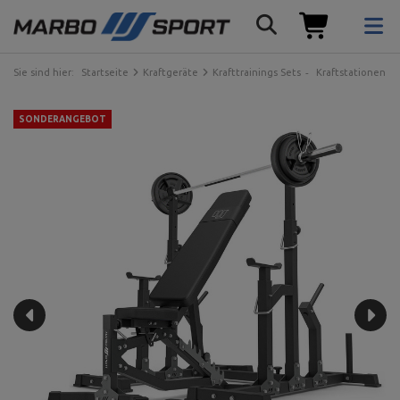
Sie sind hier:
Startseite
Kraftgeräte
Krafttrainings Sets
Kraftstationen
SONDERANGEBOT