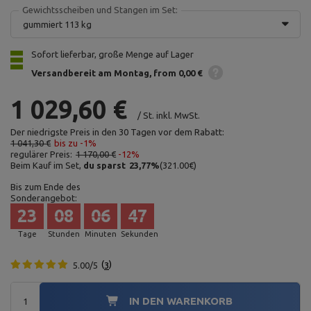
Gewichtsscheiben und Stangen im Set:
gummiert 113 kg
Sofort lieferbar, große Menge auf Lager
Versandbereit am Montag
from 0,00 €
1 029,60 €
/
St.
inkl. MwSt.
Der niedrigste Preis in den 30 Tagen vor dem Rabatt:
1 041,30 €
bis zu -1%
regulärer Preis:
1 170,00 €
-12%
Beim Kauf im Set,
du sparst
23,77
%
(
321.00
€
)
Bis zum Ende des
Sonderangebot:
23
08
06
46
Tage
Stunden
Minuten
Sekunden
5.00/5
3
IN DEN WARENKORB