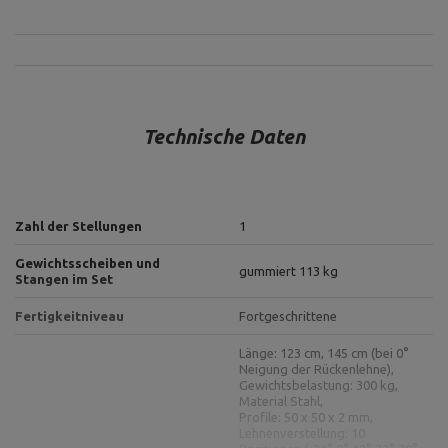
Technische Daten
Zahl der Stellungen
1
Gewichtsscheiben und
gummiert 113 kg
Stangen im Set
Fertigkeitniveau
Fortgeschrittene
Länge: 123 cm, 145 cm (bei 0°
Neigung der Rückenlehne),
Gewichtsbelastung: 300 kg,
Material Stahl,
Profile: 50 x 50 x 2 mm,
Lehnenverstellung: 10