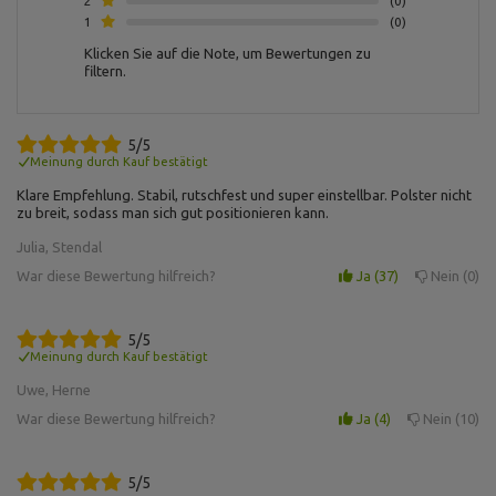
2
0
Werkstoff Stahl,
1
0
Pulverbeschichtung,
Art der Stände kombiniert
Klicken Sie auf die Note, um Bewertungen zu
filtern.
Dicke: 25 mm ,
Material: Grauguss ,
Art der Hantelscheibe:
Gusseisen ,
5/5
Hantelscheibe 2,5 kg MW-
Gewichtstoleranz: ~5% ,
O2,5-kier
Meinung durch Kauf bestätigt
Gewicht: 2,5 kg,
Durchmesser der Bohrung: 31
Klare Empfehlung. Stabil, rutschfest und super einstellbar. Polster nicht
mm ,
zu breit, sodass man sich gut positionieren kann.
Durchmesser: 17 cm
Julia, Stendal
Dicke: 25 mm,
War diese Bewertung hilfreich?
Ja
37
Nein
0
Material: Grauguss,
Art der Hantelscheibe:
Gusseisen,
Hantelscheibe 5 kg MW-O5-
Gewichtstoleranz: ~5%,
5/5
kier
Gewicht: 5 kg,
Meinung durch Kauf bestätigt
Durchmesser der Bohrung: 31
Uwe, Herne
mm ,
Durchmesser: 22 cm
War diese Bewertung hilfreich?
Ja
4
Nein
10
Dicke: 40 mm,
Material: Grauguss,
5/5
Art der Hantelscheibe: