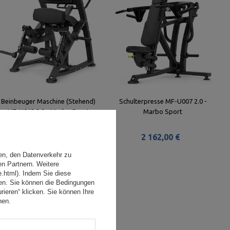
Beinbeuger Maschine (Stehend)
Schulterpresse MF-U007 2.0 -
MF-U012 2.0 - Marbo Sport
Marbo Sport
2 162,00 €
2 162,00 €
en, den Datenverkehr zu
en Partnern. Weitere
e.html). Indem Sie diese
den. Sie können die Bedingungen
rieren“ klicken. Sie können Ihre
hen.