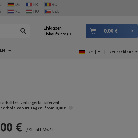
U
DE
FR
RO
S
NL
HU
CZE
Einloggen
0,00 €
Einkaufsliste
0
LN
|
DE
|
€
Deutschland
 erhältlich, verlängerte Lieferzeit
nnerhalb von 81 Tagen
from 0,00 €
,00 €
/
St.
inkl. MwSt.