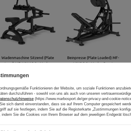
Wadenmaschine Sitzend (Plate
Beinpresse (Plate Loaded) MF-
Load) MF-U014 2.0 - Marbo
U013 2.0 - Marbo Sport
Sport
ustimmungen
1 376,00 €
2 555,00 €
ordnungsgemäße Funktionieren der Website, um soziale Funktionen anzubiet
täten durchzuführen - sowohl von uns als auch von unseren vertrauenswürdig
atenschutzhinweise
(https://www.marbosport.de/ger-privacy-and-cookie-notic
n Sie sich damit einverstanden, dass sie auf Ihrem Computer gespeichert wer
riff auf sie festlegen, indem Sie auf die Registerkarte „Zustimmungen konfigu
en, indem Sie die Cookies von Ihrem Browser auf dem jeweiligen Endgerät lösc