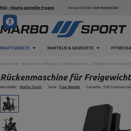
FAQ - Häufig gestellte Fragen
Versand direkt
vom Hersteller
KRAFTGERÄTE
HANTELN & GEWICHTE
FITNESS
Sie sind hier:
Startseite
Kraftgeräte
Kraftmaschinen
Kraftgeräte mit Gewich
Rückenmaschine für Freigewicht
Hersteller:
Marbo Sport
Serie:
Free Weight
Garantie:
Full Commercial