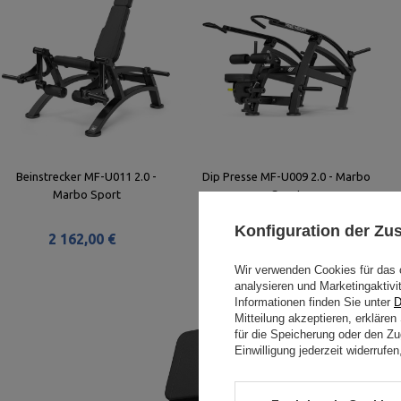
Beinstrecker MF-U011 2.0 -
Dip Presse MF-U009 2.0 - Marbo
Marbo Sport
Sport
Konfiguration der Z
2 162,00 €
2 162,00 €
Wir verwenden Cookies für das 
analysieren und Marketingaktivi
Informationen finden Sie unter
D
Mitteilung akzeptieren, erkläre
für die Speicherung oder den Zug
Einwilligung jederzeit widerruf