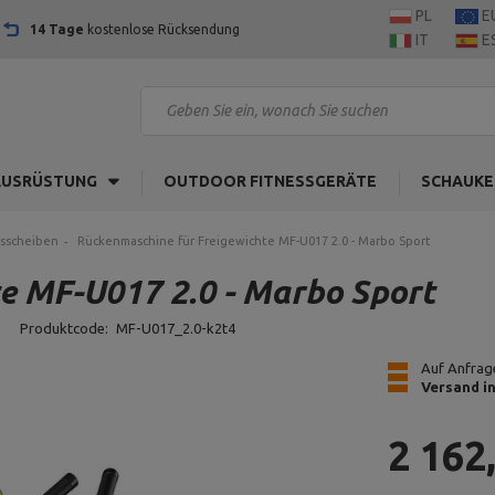
PL
E
14 Tage
kostenlose Rücksendung
IT
E
AUSRÜSTUNG
OUTDOOR FITNESSGERÄTE
SCHAUKE
tsscheiben
Rückenmaschine für Freigewichte MF-U017 2.0 - Marbo Sport
e MF-U017 2.0 - Marbo Sport
Produktcode:
MF-U017_2.0-k2t4
Auf Anfrage
Versand i
2 162