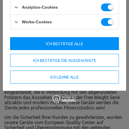
Analytics-Cookies
Werbe-Cookies
Free Weight Serie - Freihanteltraining
ICH BESTÄTIGE ALLE
Die Free Weight Serie von Marbo ist ein kommerzielles
Freihantelgerät, das für professionelle Bodybuilder
entwickelt wurde, die Wert auf Komfort und Sicherheit bei
ICH BESTÄTIGE DIE AUSGEWÄHLTE
ihren Übungen legen.
Die Geräte dieser Serie zeichnen sich durch eine
Konstruktion aus, die auf robusten 100 x 50 mm und 100
ICH LEHNE ALLE
x 40 mm Profilen mit einer Wandstärke von 3 mm basiert.
In das Design jeder Struktur wurden ansprechende Kurven
eingearbeitet, die in Verbindung mit den abgerundeten
Polstern das Aussehen der Geräte der Free Weight Serie
attraktiv und modern machen. Diese Geräte werden die
Zierde jedes professionellen Fitnessstudios sein!
Um die Sicherheit Ihrer Kunden zu gewährleisten, wurden
unsere Geräte vom European Quality Center auf
Sicherheit und Übereinstimmung mit den geltenden