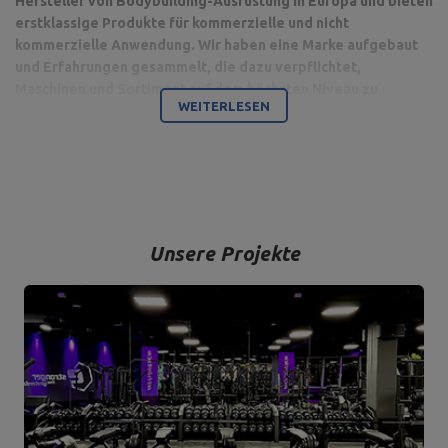
Hersteller von Bodybuilding-Ausrüstung in Europa und bieten
erstklassige Produkte für kommerzielle und nicht
kommerzielle Anwendung. Wir haben eine Marke aufgebaut
und Erfahrungen gesammelt, die dazu verpflichtet,
Maschinen und Sortiment auf dem höchsten Niveau zu
WEITERLESEN
produzieren.
Bodybuilding ist unsere Leidenschaft und durch die Kombination
mit einem modernen Maschinenpark sind wir in der Lage,
hochwertigste Trainingsgeräte anzubieten, die mit Liebe zum
Detail und vor allem mit Blick auf Ihren Komfort und Ihre Sicherheit
hergestellt werden.
Unsere Projekte
Das Unternehmen hat seinen Sitz in der polnischen Stadt
Starachowice in der Woiwodschaft Świętokrzyskie. Hier befinden
sich unsere Büroräume und die Produktions- und Lagerhallen. Von
hier aus werden alle Formen des Online-Verkaufs und der Kontakt
mit unseren Kunden gesteuert. Von hier aus werden auch unsere
Produkte für einzelne Empfänger und Partnergeschäfte geschickt.
Das Herz unseres Unternehmens liegt in Starachowice und das ist
die Ortschaft, wo alles anfängt.