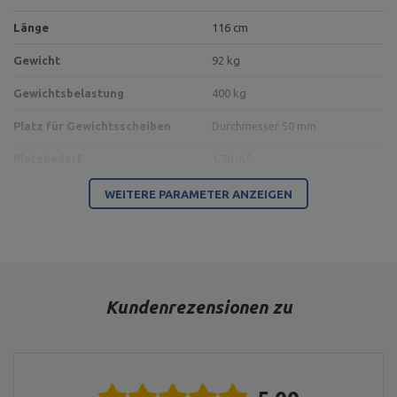
Länge
116 cm
Gewicht
92 kg
Gewichtsbelastung
400 kg
Platz für Gewichtsscheiben
Durchmesser 50 mm
2
Platzbedarf
1,78 m
Profil
100 x 50 x 3 mm
WEITERE PARAMETER ANZEIGEN
Typ der Belastung
freie Gewichte
Farbe der Polsterung
schwarz
Farbe des Rahmens
schwarz
Kundenrezensionen zu
Für dieses Produkt verantwortliche Stelle in der EU
Address:
Boczna 41