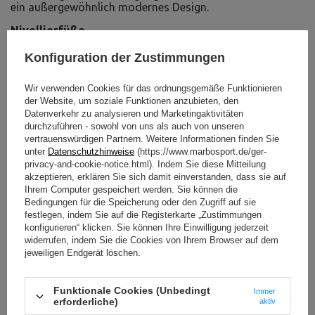
ein außergewöhnlich modernes Design.
Nivellierfüße
Die Stabilität der Maschine hängt von ihrer korrekten
Konfiguration der Zustimmungen
Positionierung ab. Zu diesem Zweck stehen Ihnen bis zu
vier Stellfüße zur Verfügung, mit denen Sie das gesamte
Wir verwenden Cookies für das ordnungsgemäße Funktionieren
Gerät perfekt nivellieren können. Der vordere Fuß ist mit
der Website, um soziale Funktionen anzubieten, den
einem Polster aus dickem Gummi versehen, das ein
Datenverkehr zu analysieren und Marketingaktivitäten
Verrutschen des Geräts während des Trainings verhindert
durchzuführen - sowohl von uns als auch von unseren
und den Boden vor Beschädigungen schützt.
vertrauenswürdigen Partnern. Weitere Informationen finden Sie
unter
Datenschutzhinweise
(https://www.marbosport.de/ger-
privacy-and-cookie-notice.html). Indem Sie diese Mitteilung
akzeptieren, erklären Sie sich damit einverstanden, dass sie auf
Ihrem Computer gespeichert werden. Sie können die
Bedingungen für die Speicherung oder den Zugriff auf sie
festlegen, indem Sie auf die Registerkarte „Zustimmungen
konfigurieren“ klicken. Sie können Ihre Einwilligung jederzeit
widerrufen, indem Sie die Cookies von Ihrem Browser auf dem
jeweiligen Endgerät löschen.
Funktionale Cookies (Unbedingt
Immer
erforderliche)
aktiv