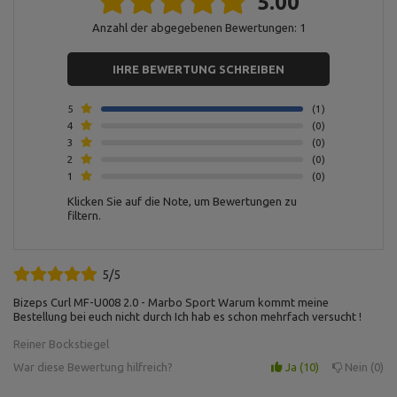
5.00
Postal Code:
27-200
MARBO Ulikowski
City:
Starachowice
Hersteller
Anzahl der abgegebenen Bewertungen: 1
Spółka Komandytowa
Country:
Polen
E-mail address:
serwis@marbosport.eu
IHRE BEWERTUNG SCHREIBEN
5
1
4
0
3
0
2
0
1
0
Klicken Sie auf die Note, um Bewertungen zu
filtern.
5/5
Bizeps Curl MF-U008 2.0 - Marbo Sport Warum kommt meine
Bestellung bei euch nicht durch Ich hab es schon mehrfach versucht !
Reiner Bockstiegel
War diese Bewertung hilfreich?
Ja
10
Nein
0