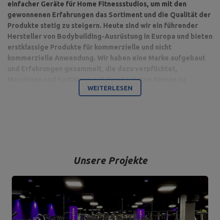
einfacher Geräte für Home Fitnessstudios, um mit den
gewonnenen Erfahrungen das Sortiment und die Qualität der
Produkte stetig zu steigern. Heute sind wir ein führender
Hersteller von Bodybuilding-Ausrüstung in Europa und bieten
erstklassige Produkte für kommerzielle und nicht
kommerzielle Anwendung. Wir haben eine Marke aufgebaut
und Erfahrungen gesammelt, die dazu verpflichtet,
Maschinen und Sortiment auf dem höchsten Niveau zu
WEITERLESEN
produzieren.
Bodybuilding ist unsere Leidenschaft und durch die Kombination
mit einem modernen Maschinenpark sind wir in der Lage,
hochwertigste Trainingsgeräte anzubieten, die mit Liebe zum
Detail und vor allem mit Blick auf Ihren Komfort und Ihre Sicherheit
hergestellt werden.
Unsere Projekte
Das Unternehmen hat seinen Sitz in der polnischen Stadt
Starachowice in der Woiwodschaft Świętokrzyskie. Hier befinden
sich unsere Büroräume und die Produktions- und Lagerhallen. Von
hier aus werden alle Formen des Online-Verkaufs und der Kontakt
mit unseren Kunden gesteuert. Von hier aus werden auch unsere