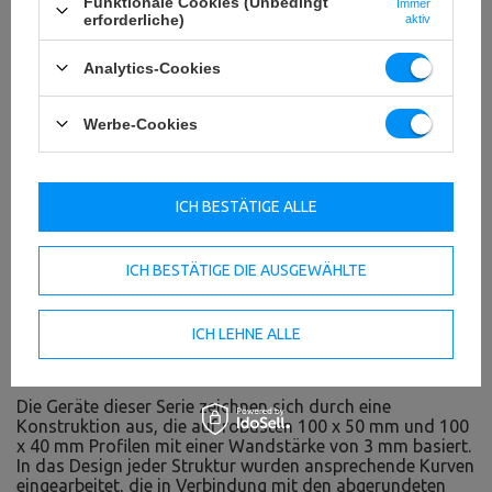
Funktionale Cookies (Unbedingt
Immer
erforderliche)
aktiv
Analytics-Cookies
Werbe-Cookies
ICH BESTÄTIGE ALLE
ICH BESTÄTIGE DIE AUSGEWÄHLTE
Free Weight Serie - Freihanteltraining
Die Free Weight Serie von Marbo ist ein kommerzielles
Freihantelgerät, das für professionelle Bodybuilder
ICH LEHNE ALLE
entwickelt wurde, die Wert auf Komfort und Sicherheit bei
ihren Übungen legen.
Die Geräte dieser Serie zeichnen sich durch eine
Konstruktion aus, die auf robusten 100 x 50 mm und 100
x 40 mm Profilen mit einer Wandstärke von 3 mm basiert.
In das Design jeder Struktur wurden ansprechende Kurven
eingearbeitet, die in Verbindung mit den abgerundeten