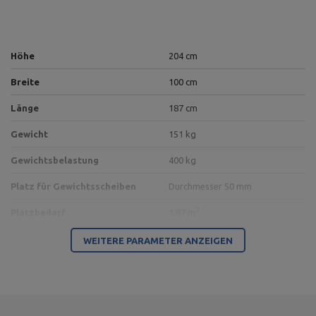
Höhe
204 cm
Breite
100 cm
Länge
187 cm
Gewicht
151 kg
Gewichtsbelastung
400 kg
Platz für Gewichtsscheiben
Durchmesser 50 mm
2
Platzbedarf
1,87 m
Profil
100 x 50 x 3 mm
WEITERE PARAMETER ANZEIGEN
Typ der Belastung
freie Gewichte
Sitzverstellung
5 Positionen