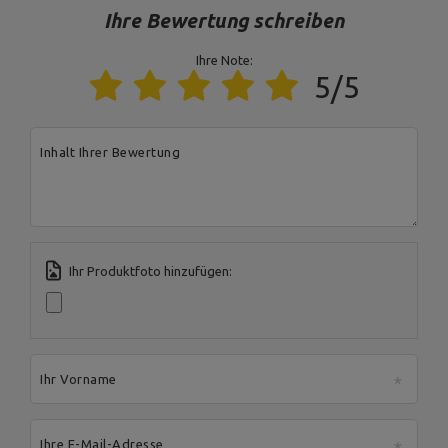
Verstellung der Welle
3 Positionen
Ihre Bewertung schreiben
Farbe der Polsterung
schwarz
Ihre Note:
Farbe des Rahmens
schwarz
5/5
Für dieses Produkt verantwortliche Stelle in der EU
Inhalt Ihrer Bewertung
Address:
Boczna 41
Postal Code:
27-200
MARBO Ulikowski
City:
Starachowice
Hersteller
Spółka Komandytowa
Country:
Polen
E-mail address:
serwis@marbosport.eu
Ihr Produktfoto hinzufügen:
Ihr Vorname
Ihre E-Mail-Adresse