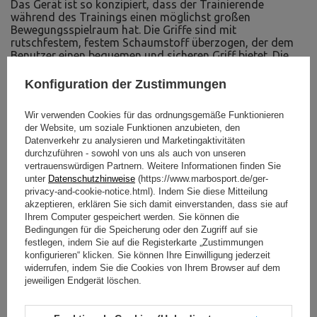
Das Gerät ist so konzipiert, dass der Trainierende
während des Trainings einen möglichst großen
Bewegungsspielraum hat. Die Griffe sind mit
rutschfestem, festem Schaumstoff überzogen, der dem
Benutzer einen bequemen und sicheren Griff bietet. Die
Enden der Griffe haben wir mit einer gedrehten
Metallhülse in Schwarz überzogen.
Konfiguration der Zustimmungen
Verstärkte Polsterung
Wir verwenden Cookies für das ordnungsgemäße Funktionieren
Die Polsterung hat eine doppelte Verstärkung an jeder
der Website, um soziale Funktionen anzubieten, den
Kante des Polsterelements. Dies wurde durch die
Datenverkehr zu analysieren und Marketingaktivitäten
Verwendung eines dicken, starken COATS-Kernfadens in
durchzuführen - sowohl von uns als auch von unseren
Kombination mit strapazierfähigem Kunstleder erreicht.
vertrauenswürdigen Partnern. Weitere Informationen finden Sie
Die Polsterung wurde mit Bezügen aus strapazierfähigem
unter
Datenschutzhinweise
(https://www.marbosport.de/ger-
Kunststoff in Schwarz ummantelt. Sie schützen die
privacy-and-cookie-notice.html). Indem Sie diese Mitteilung
Polsterung vor Beschädigungen und verleihen dem Gerät
akzeptieren, erklären Sie sich damit einverstanden, dass sie auf
ein außergewöhnlich modernes Design.
Ihrem Computer gespeichert werden. Sie können die
Bedingungen für die Speicherung oder den Zugriff auf sie
festlegen, indem Sie auf die Registerkarte „Zustimmungen
konfigurieren“ klicken. Sie können Ihre Einwilligung jederzeit
widerrufen, indem Sie die Cookies von Ihrem Browser auf dem
jeweiligen Endgerät löschen.