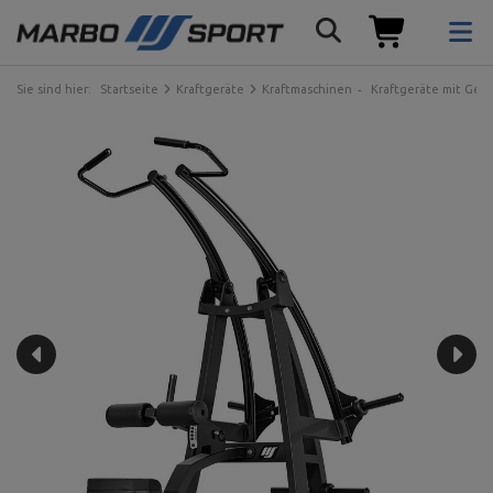
Sie sind hier:
Startseite
Kraftgeräte
Kraftmaschinen
Kraftgeräte mit Gew