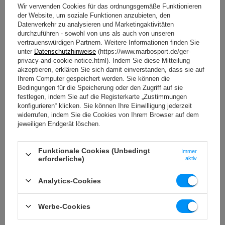
Wir verwenden Cookies für das ordnungsgemäße Funktionieren
der Website, um soziale Funktionen anzubieten, den
Datenverkehr zu analysieren und Marketingaktivitäten
durchzuführen - sowohl von uns als auch von unseren
vertrauenswürdigen Partnern. Weitere Informationen finden Sie
unter
Datenschutzhinweise
(https://www.marbosport.de/ger-
privacy-and-cookie-notice.html). Indem Sie diese Mitteilung
akzeptieren, erklären Sie sich damit einverstanden, dass sie auf
Ihrem Computer gespeichert werden. Sie können die
Bedingungen für die Speicherung oder den Zugriff auf sie
festlegen, indem Sie auf die Registerkarte „Zustimmungen
konfigurieren“ klicken. Sie können Ihre Einwilligung jederzeit
widerrufen, indem Sie die Cookies von Ihrem Browser auf dem
Latzugmaschine MF-U005 2.0 -
Wadenmaschine Sitzend (Plate
jeweiligen Endgerät löschen.
Marbo Sport
Load) MF-U014 2.0 - Marbo
Sport
Funktionale Cookies (Unbedingt
Immer
2 162,00 €
1 376,00 €
erforderliche)
aktiv
inkl. MwSt.
inkl. MwSt.
Analytics-Cookies
Werbe-Cookies