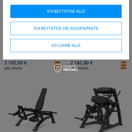
ICH BESTÄTIGE ALLE
ICH BESTÄTIGE DIE AUSGEWÄHLTE
1
Bauchmuskelmaschine (Plate
Biceps Curl Maschine MF-U008
ICH LEHNE ALLE
loaded) MF-U015 2.0 - Marbo
2.0 - Marbo Sport
Sport
2 162,00 €
2 162,00 €
inkl. MwSt.
inkl. MwSt.