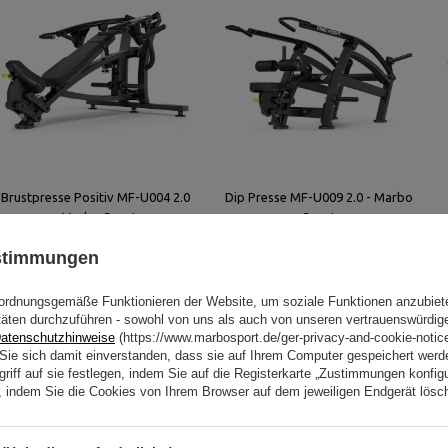
Brustpresse Positiv MF-U004 2.0
Dip Presse MF-U009 2.0 - Marbo
- Marbo Sport
Sport
ustimmungen
2 162,00 €
2 162,00 €
ordnungsgemäße Funktionieren der Website, um soziale Funktionen anzubiet
täten durchzuführen - sowohl von uns als auch von unseren vertrauenswürdig
atenschutzhinweise
(https://www.marbosport.de/ger-privacy-and-cookie-notic
n Sie sich damit einverstanden, dass sie auf Ihrem Computer gespeichert wer
riff auf sie festlegen, indem Sie auf die Registerkarte „Zustimmungen konfigu
en, indem Sie die Cookies von Ihrem Browser auf dem jeweiligen Endgerät lösc