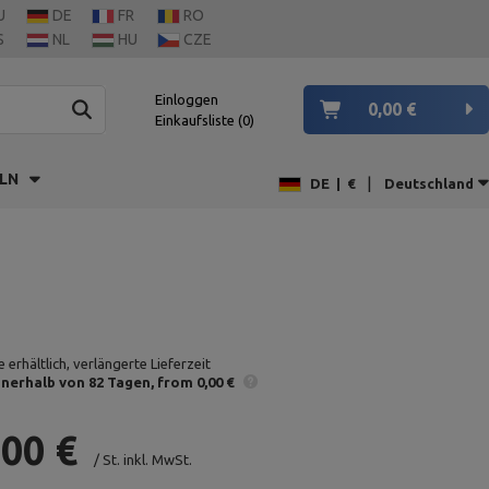
U
DE
FR
RO
S
NL
HU
CZE
Einloggen
0,00 €
Einkaufsliste
0
LN
|
DE
|
€
Deutschland
 erhältlich, verlängerte Lieferzeit
nnerhalb von 82 Tagen
from 0,00 €
,00 €
/
St.
inkl. MwSt.