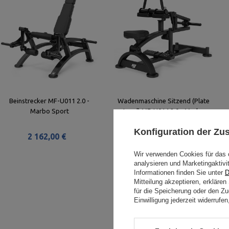
Beinstrecker MF-U011 2.0 -
Wadenmaschine Sitzend (Plate
Marbo Sport
Load) MF-U014 2.0 - Marbo
Sport
Konfiguration der Z
2 162,00 €
1 376,00 €
Wir verwenden Cookies für das 
analysieren und Marketingaktivi
Informationen finden Sie unter
D
Mitteilung akzeptieren, erkläre
für die Speicherung oder den Zug
Einwilligung jederzeit widerruf