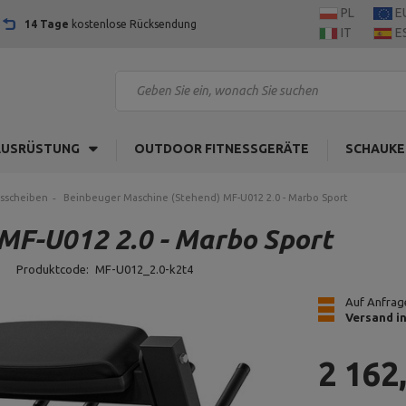
PL
E
14 Tage
kostenlose Rücksendung
IT
E
AUSRÜSTUNG
OUTDOOR FITNESSGERÄTE
SCHAUKE
tsscheiben
Beinbeuger Maschine (Stehend) MF-U012 2.0 - Marbo Sport
MF-U012 2.0 - Marbo Sport
Produktcode:
MF-U012_2.0-k2t4
Auf Anfrage
Versand i
2 162