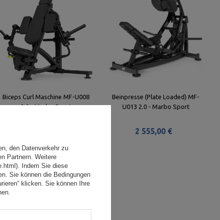
Biceps Curl Maschine MF-U008
Beinpresse (Plate Loaded) MF-
2.0 - Marbo Sport
U013 2.0 - Marbo Sport
2 162,00 €
2 555,00 €
en, den Datenverkehr zu
en Partnern. Weitere
e.html). Indem Sie diese
den. Sie können die Bedingungen
rieren“ klicken. Sie können Ihre
hen.