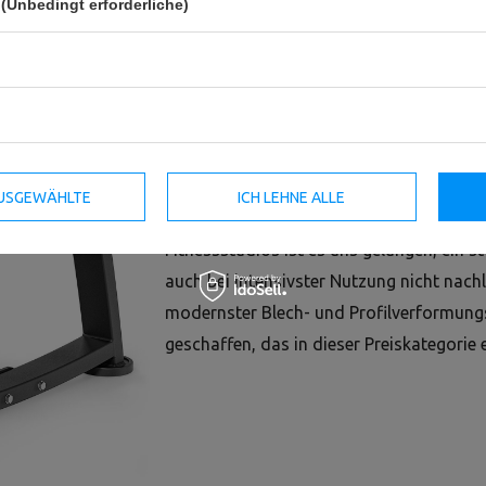
(Unbedingt erforderliche)
Das Freihantelgerät für den Bizeps-Obers
professionelle Fitnessstudio. An diesem 
Oberschenkel-Muskeln in voller Sicherheit
Konstruktion des Geräts ermöglicht Ihnen
großen Belastung. Die starke und bequeme
und die vier Griffe gewährleisten maxim
 AUSGEWÄHLTE
ICH LEHNE ALLE
jahrelanger Erfahrung in der Herstellung
Fitnessstudios ist es uns gelungen, ein s
auch bei intensivster Nutzung nicht nach
modernster Blech- und Profilverformung
geschaffen, das in dieser Preiskategorie 