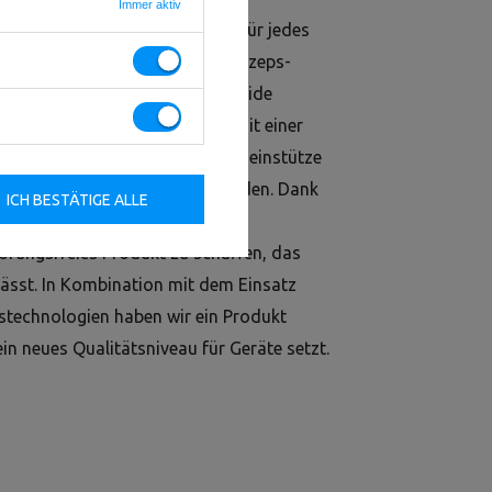
Immer aktiv
chenkel ist eine solide Lösung für jedes
Gerät können Ihre Kunden die Bizeps-
 des Trainers trainieren. Die solide
 ein professionelles Training mit einer
 Polsterung, die verstellbare Beinstütze
alen Komfort für den Trainierenden. Dank
ICH BESTÄTIGE ALLE
 von Geräten für kommerzielle
törungsfreies Produkt zu schaffen, das
lässt. In Kombination mit dem Einsatz
stechnologien haben wir ein Produkt
ein neues Qualitätsniveau für Geräte setzt.