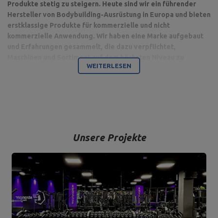
Produkte stetig zu steigern. Heute sind wir ein führender
Hersteller von Bodybuilding-Ausrüstung in Europa und bieten
erstklassige Produkte für kommerzielle und nicht
kommerzielle Anwendung. Wir haben eine Marke aufgebaut
und Erfahrungen gesammelt, die dazu verpflichtet,
Maschinen und Sortiment auf dem höchsten Niveau zu
WEITERLESEN
produzieren.
Bodybuilding ist unsere Leidenschaft und durch die Kombination
mit einem modernen Maschinenpark sind wir in der Lage,
hochwertigste Trainingsgeräte anzubieten, die mit Liebe zum
Detail und vor allem mit Blick auf Ihren Komfort und Ihre Sicherheit
hergestellt werden.
Unsere Projekte
Das Unternehmen hat seinen Sitz in der polnischen Stadt
Starachowice in der Woiwodschaft Świętokrzyskie. Hier befinden
sich unsere Büroräume und die Produktions- und Lagerhallen. Von
hier aus werden alle Formen des Online-Verkaufs und der Kontakt
mit unseren Kunden gesteuert. Von hier aus werden auch unsere
Produkte für einzelne Empfänger und Partnergeschäfte geschickt.
Das Herz unseres Unternehmens liegt in Starachowice und das ist