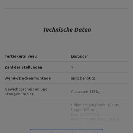
Technische Daten
Fertigkeitniveau
Einsteiger
Zahl der Stellungen
1
Wand-/Deckenmontage
nicht benötigt
Gewichtsscheiben und
Gusseisen 113 kg
Stangen im Set
Höhe: 179 cm,
Breite: 107 cm,
Länge: 109 cm ,
Gewicht: 27,7 kg,
maximale Belastung: 200 kg,
Profile: 40 x 40 mm,
Langhantelständer MH-S204
Versicherung: 7 Stufen/77 -