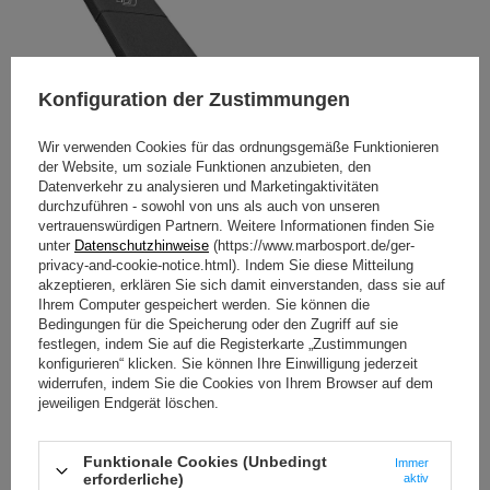
Konfiguration der Zustimmungen
Wir verwenden Cookies für das ordnungsgemäße Funktionieren
der Website, um soziale Funktionen anzubieten, den
Datenverkehr zu analysieren und Marketingaktivitäten
durchzuführen - sowohl von uns als auch von unseren
vertrauenswürdigen Partnern. Weitere Informationen finden Sie
unter
Datenschutzhinweise
(https://www.marbosport.de/ger-
privacy-and-cookie-notice.html). Indem Sie diese Mitteilung
akzeptieren, erklären Sie sich damit einverstanden, dass sie auf
Ihrem Computer gespeichert werden. Sie können die
Bedingungen für die Speicherung oder den Zugriff auf sie
festlegen, indem Sie auf die Registerkarte „Zustimmungen
konfigurieren“ klicken. Sie können Ihre Einwilligung jederzeit
widerrufen, indem Sie die Cookies von Ihrem Browser auf dem
jeweiligen Endgerät löschen.
verstellbare Hantelbank MH-L115
Funktionale Cookies (Unbedingt
Immer
Unsere Mission ist es, Ihnen Sportgeräte zu bieten, die
erforderliche)
aktiv