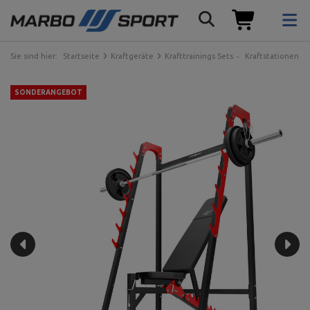
Sie sind hier:
Startseite
Kraftgeräte
Krafttrainings Sets
Kraftstationen
SONDERANGEBOT