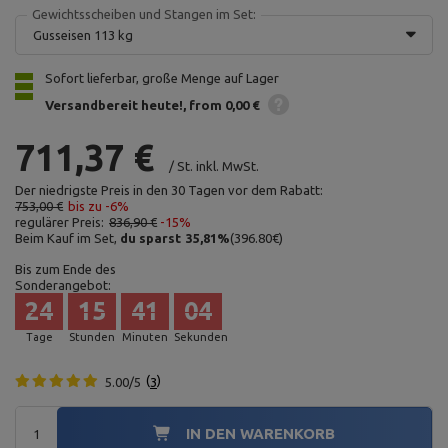
Gewichtsscheiben und Stangen im Set:
Gusseisen 113 kg
Sofort lieferbar, große Menge auf Lager
Versandbereit heute!
from 0,00 €
711,37 €
/
St.
inkl. MwSt.
Der niedrigste Preis in den 30 Tagen vor dem Rabatt:
753,00 €
bis zu -6%
regulärer Preis:
836,90 €
-15%
Beim Kauf im Set,
du sparst
35,81
%
(
396.80
€
)
Bis zum Ende des
Sonderangebot:
24
15
41
03
Tage
Stunden
Minuten
Sekunden
5.00/5
3
IN DEN WARENKORB