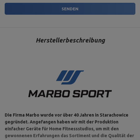
(-22°, 0°, 15°, 25°, 35°, 45°,
56°, 67°, 84°),
SENDEN
Verstellbare
Sitzverstellung: 3-stufig (0°,
multifunktionale
15°, 26°),
Trainingsbank MH-L115 2.0
Breite: 59 cm,
Gewicht: 15,4 kg,
Oberflächengüte:
Pulverlackierung,
Abmessung der Lehne: 81x 27
Herstellerbeschreibung
cm,
Abmessung der Sitzfläche: 30
x 27 cm,
Höhe: 45 cm
Für dieses Produkt verantwortliche Stelle in der EU
Address:
Boczna 41
Postal Code:
27-200
MARBO Ulikowski
City:
Starachowice
Hersteller
Spółka Komandytowa
Country:
Polen
E-mail address:
Die Firma Marbo wurde vor über 40 Jahren in Starachowice
serwis@marbosport.eu
gegründet. Angefangen haben wir mit der Produktion
einfacher Geräte für Home Fitnessstudios, um mit den
gewonnenen Erfahrungen das Sortiment und die Qualität der