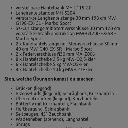
verstellbare Hantelbank MH-L115 2.0
Langhantelständer MH-S204
verstärkte Langhantelstange 30 mm 198 cm MW-
G198-EX-GL - Marbo Sport
Sz-Curlstange mit Sternverschlüsse 30 mm 120 cm
verstärkte Stahlkonstruktion MW-G120L-EX-SR -
Marbo Sport
2 x Kurzhantelstange mit Sternverschlüsse 30 mm
40 cm MW-G40-EX-SR - Marbo Sport
2 x Federverschluss fi30 mm MA-Z006
8 x Hantelscheibe 2,5 kg MW-O2,5-kier
6 x Hantelscheibe 5 kg MW-O5-kier
4 x Hantelscheibe 10 kg MW-O10-kier
Sieh, welche Übungen kannst du machen:
Drücken (liegend)
Bizeps-Curls (liegend), Schrägbank, Kurzhanteln
Überkopfdrücken (liegend), Kurzhanteln
Butterfly mit Kurzhanteln, Flachbank
Hüftbeugung, Schrägbank
Seitbeugen, 45° Bauchbank
Wadenheben (stehend), Langhantel
Shrugs