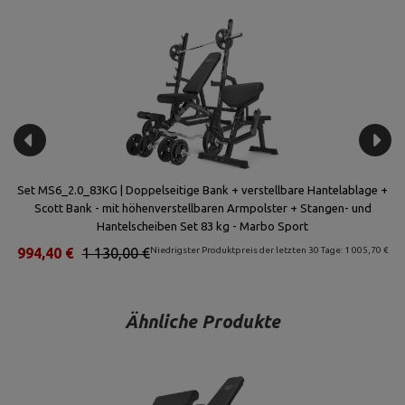
Set MS6_2.0_83KG | Doppelseitige Bank + verstellbare Hantelablage +
S
Scott Bank - mit höhenverstellbaren Armpolster + Stangen- und
Hantelscheiben Set 83 kg - Marbo Sport
994,40 €
1 130,00 €
Niedrigster Produktpreis der letzten 30 Tage: 1 005,70 €
Ähnliche Produkte