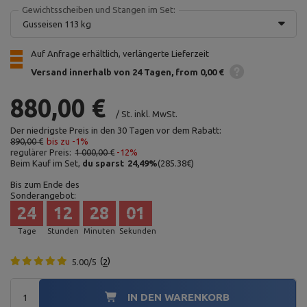
Gewichtsscheiben und Stangen im Set:
Gusseisen 113 kg
Auf Anfrage erhältlich, verlängerte Lieferzeit
Versand innerhalb von 24 Tagen
from 0,00 €
880,00 €
/
St.
inkl. MwSt.
Der niedrigste Preis in den 30 Tagen vor dem Rabatt:
890,00 €
bis zu -1%
regulärer Preis:
1 000,00 €
-12%
Beim Kauf im Set,
du sparst
24,49
%
(
285.38
€
)
Bis zum Ende des
Sonderangebot:
24
12
28
00
Tage
Stunden
Minuten
Sekunden
5.00/5
2
IN DEN WARENKORB