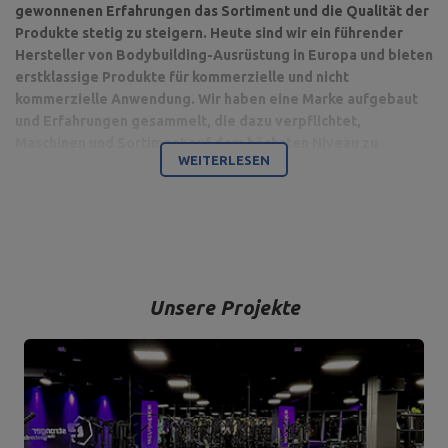
gewonnenen Erfahrungen das Sortiment und die Qualität der
Produkte stetig zu steigern. Heute sind wir ein führender
Hersteller von Bodybuilding-Ausrüstung in Europa und bieten
erstklassige Produkte für kommerzielle und nicht
kommerzielle Anwendung. Wir haben eine Marke aufgebaut
und Erfahrungen gesammelt, die dazu verpflichtet,
Maschinen und Sortiment auf dem höchsten Niveau zu
WEITERLESEN
produzieren.
Bodybuilding ist unsere Leidenschaft und durch die Kombination
mit einem modernen Maschinenpark sind wir in der Lage,
hochwertigste Trainingsgeräte anzubieten, die mit Liebe zum
Detail und vor allem mit Blick auf Ihren Komfort und Ihre Sicherheit
hergestellt werden.
Unsere Projekte
Das Unternehmen hat seinen Sitz in der polnischen Stadt
Starachowice in der Woiwodschaft Świętokrzyskie. Hier befinden
sich unsere Büroräume und die Produktions- und Lagerhallen. Von
hier aus werden alle Formen des Online-Verkaufs und der Kontakt
mit unseren Kunden gesteuert. Von hier aus werden auch unsere
Produkte für einzelne Empfänger und Partnergeschäfte geschickt.