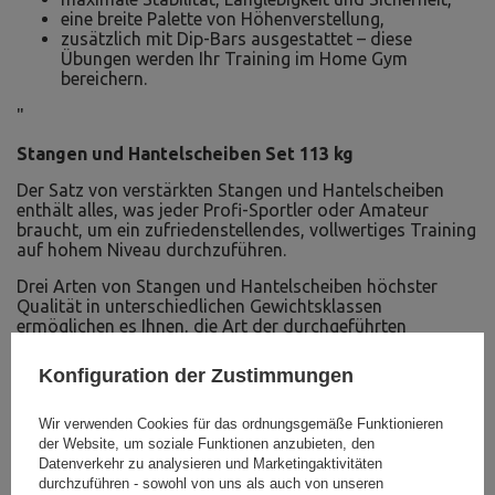
eine breite Palette von Höhenverstellung,
zusätzlich mit Dip-Bars ausgestattet – diese
Übungen werden Ihr Training im Home Gym
bereichern.
"
Stangen und Hantelscheiben Set 113 kg
Der Satz von verstärkten Stangen und Hantelscheiben
enthält alles, was jeder Profi-Sportler oder Amateur
braucht, um ein zufriedenstellendes, vollwertiges Training
auf hohem Niveau durchzuführen.
Drei Arten von Stangen und Hantelscheiben höchster
Qualität in unterschiedlichen Gewichtsklassen
ermöglichen es Ihnen, die Art der durchgeführten
Übungen sowie deren Intensität an Ihre Erwartungen
anzupassen.
Konfiguration der Zustimmungen
Wir verwenden Cookies für das ordnungsgemäße Funktionieren
der Website, um soziale Funktionen anzubieten, den
Datenverkehr zu analysieren und Marketingaktivitäten
durchzuführen - sowohl von uns als auch von unseren