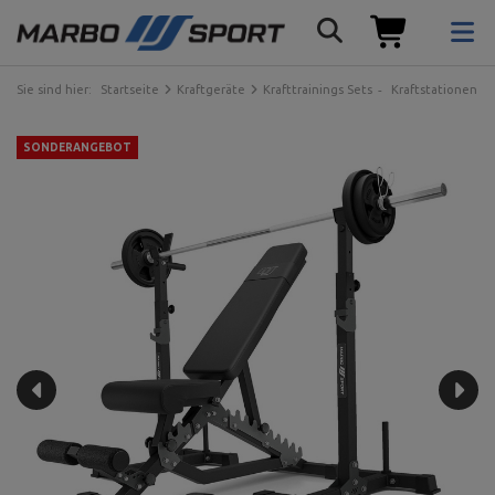
Sie sind hier:
Startseite
Kraftgeräte
Krafttrainings Sets
Kraftstationen
SONDERANGEBOT