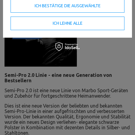
ICH BESTÄTIGE DIE AUSGEWÄHLTE
ICH LEHNE ALLE
Semi-Pro 2.0 Linie - eine neue Generation von
Bestsellern
Semi-Pro 2.0 ist eine neue Linie von Marbo Sport-Geräten
und Zubehör für fortgeschrittene Heimanwender.
Dies ist eine neue Version der beliebten und bekannten
Semi-Pro-Linie in einer aufgefrischten und verbesserten
Version. Der bekannten Qualität, Ergonomie und Stabilität
wurde ein neues Design verliehen- elegante schwarze
Polster in Kombination mit dezenten Details in Silber- und
Stahltönen.