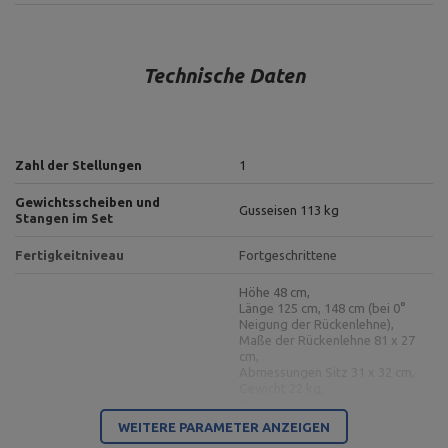
Technische Daten
Zahl der Stellungen
1
Gewichtsscheiben und
Gusseisen 113 kg
Stangen im Set
Fertigkeitniveau
Fortgeschrittene
Höhe 48 cm,
Länge 125 cm, 148 cm (bei 0°
Neigung der Rückenlehne),
Maße der Rückenlehne 81 x 27
cm,
Abmessungen Sitz 31 x 32 cm,
Gewicht 22 kg,
Sitzverstellung 3 Positionen:
Doppelseitige Bank MS-L101
(0°, 14°, 26°),
WEITERE PARAMETER ANZEIGEN
2.0
Rückenlehnenverstellung 10