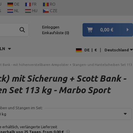
U
DE
FR
RO
S
NL
HU
CZE
Einloggen
0,00 €
Einkaufsliste
0
LN
|
DE
|
€
Deutschland
tt Bank - mit höhenverstellbaren Armpolster + Stangen- und Hantelscheiben Set 113 
) mit Sicherung + Scott Bank -
n Set 113 kg - Marbo Sport
iben und Stangen im Set:
3 kg
 erhältlich, verlängerte Lieferzeit
nnerhalb von 25 Tagen
from 0,00 €