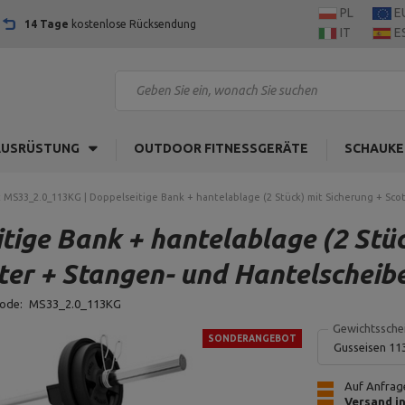
PL
E
14 Tage
kostenlose Rücksendung
IT
E
AUSRÜSTUNG
OUTDOOR FITNESSGERÄTE
SCHAUKE
 MS33_2.0_113KG | Doppelseitige Bank + hantelablage (2 Stück) mit Sicherung + Sco
ige Bank + hantelablage (2 Stück
er + Stangen- und Hantelscheibe
code:
MS33_2.0_113KG
Gewichtssche
SONDERANGEBOT
Gusseisen 11
Auf Anfrage
Versand i