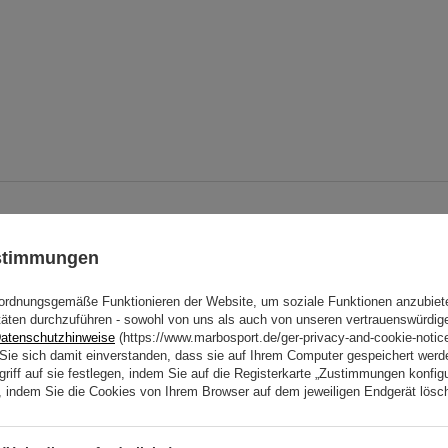
ustimmungen
Auch prüfen
ordnungsgemäße Funktionieren der Website, um soziale Funktionen anzubiet
täten durchzuführen - sowohl von uns als auch von unseren vertrauenswürdig
atenschutzhinweise
(https://www.marbosport.de/ger-privacy-and-cookie-notic
n Sie sich damit einverstanden, dass sie auf Ihrem Computer gespeichert wer
riff auf sie festlegen, indem Sie auf die Registerkarte „Zustimmungen konfigu
en, indem Sie die Cookies von Ihrem Browser auf dem jeweiligen Endgerät lösc