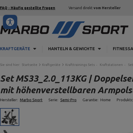
FAQ - Häufig gestellte Fragen
Versand direkt
vom Hersteller
KRAFTGERÄTE
HANTELN & GEWICHTE
FITNESS
Sie sind hier:
Startseite
Kraftgeräte
Krafttrainings Sets
Kraftstationen
Set
Set MS33_2.0_113KG | Doppelseit
mit höhenverstellbaren Armpolst
Hersteller:
Marbo Sport
Serie:
Semi-Pro
Garantie:
Home
Produkt