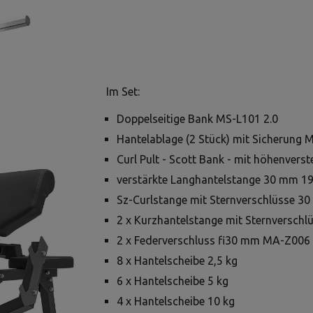
Im Set:
Doppelseitige Bank MS-L101 2.0
Hantelablage (2 Stück) mit Sicherung 
Curl Pult - Scott Bank - mit höhenvers
verstärkte Langhantelstange 30 mm 
Sz-Curlstange mit Sternverschlüsse 3
2 x Kurzhantelstange mit Sternversc
2 x Federverschluss fi30 mm MA-Z006
8 x Hantelscheibe 2,5 kg
6 x Hantelscheibe 5 kg
4 x Hantelscheibe 10 kg