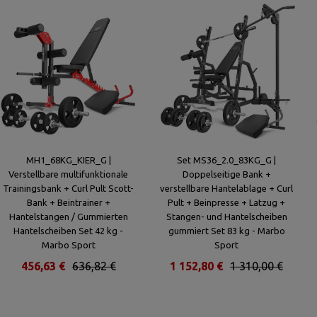
MH1_68KG_KIER_G |
Set MS36_2.0_83KG_G |
Verstellbare multifunktionale
Doppelseitige Bank +
Trainingsbank + Curl Pult Scott-
verstellbare Hantelablage + Curl
Bank + Beintrainer +
Pult + Beinpresse + Latzug +
Hantelstangen / Gummierten
Stangen- und Hantelscheiben
Hantelscheiben Set 42 kg -
gummiert Set 83 kg - Marbo
Marbo Sport
Sport
456,63 €
636,82 €
1 152,80 €
1 310,00 €