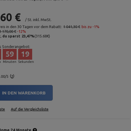
,60 €
/
St.
inkl. MwSt.
reis in den 30 Tagen vor dem Rabatt:
1 041,30 €
bis zu -1%
1 170,00 €
-12%
t,
du sparst
23,47
%
(
315.68
€
)
s Sonderangebot:
59
18
n
Minuten
Sekunden
.00/5
2
IN DEN WARENKORB
ste
Auf die Vergleichsliste
Home 24 Monate