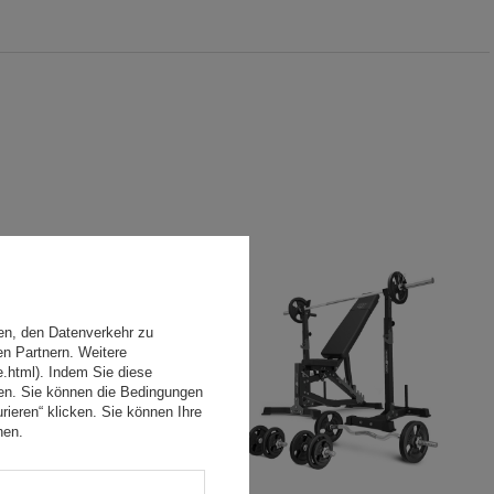
en, den Datenverkehr zu
en Partnern. Weitere
e.html). Indem Sie diese
den. Sie können die Bedingungen
rieren“ klicken. Sie können Ihre
hen.