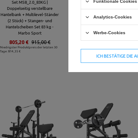
Funktionale Cookies 
Set MS8_2.0_83KG |
Set MS36_2.0_83KG |
Doppelseitig verstellbare
Doppelseitige Bank +
Hantelbank + Multilevel-Ständer
verstellbare Hantelablage + Curl
Analytics-Cookies
(2 Stück) + Stangen- und
Pult + Beinpresse + Latzug +
Hantelscheiben Set 83 kg -
Stangen- und Hantelscheiben
Werbe-Cookies
Marbo Sport
Set 83 kg - Marbo Sport
805,20 €
915,00 €
1 091,20 €
1 240,00 €
Niedrigster Produktpreis der letzten 30
Niedrigster Produktpreis der letzten 30
Tage: 814,35 €
Tage: 1 103,60 €
ICH BESTÄTIGE DIE