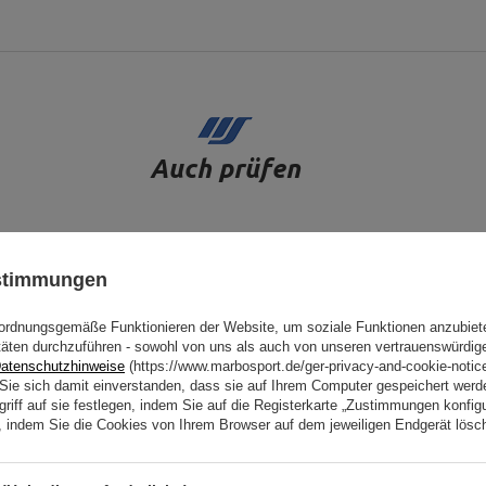
Auch prüfen
ustimmungen
ordnungsgemäße Funktionieren der Website, um soziale Funktionen anzubiet
täten durchzuführen - sowohl von uns als auch von unseren vertrauenswürdig
atenschutzhinweise
(https://www.marbosport.de/ger-privacy-and-cookie-notic
n Sie sich damit einverstanden, dass sie auf Ihrem Computer gespeichert wer
riff auf sie festlegen, indem Sie auf die Registerkarte „Zustimmungen konfigu
en, indem Sie die Cookies von Ihrem Browser auf dem jeweiligen Endgerät lösc