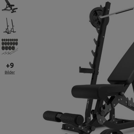
+
9
Bilder