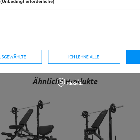
(Unbedingt erforderliche)
Set MS39_2.0_42KG_G |
Set MS2_2.0_83KG_G |
Doppelseitige Bank + Curl Pult +
Doppelseitige Bank +
Beinpresse + Stangen- und
verstellbare Ständer + Stangen-
Hantelscheiben gummiert Set
und Hantelscheiben gummiert
42kg - Marbo Sport
Set 83 kg - Marbo Sport
580,80 €
660,00 €
897,60 €
1 020,00 €
Niedrigster Produktpreis der letzten 30
Niedrigster Produktpreis der letzten 30
Tage: 587,40 €
Tage: 907,80 €
 AUSGEWÄHLTE
ICH LEHNE ALLE
Ähnliche Produkte