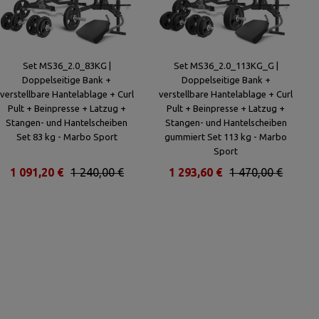
Set MS36_2.0_83KG |
Set MS36_2.0_113KG_G |
Doppelseitige Bank +
Doppelseitige Bank +
verstellbare Hantelablage + Curl
verstellbare Hantelablage + Curl
Pult + Beinpresse + Latzug +
Pult + Beinpresse + Latzug +
Stangen- und Hantelscheiben
Stangen- und Hantelscheiben
Set 83 kg - Marbo Sport
gummiert Set 113 kg - Marbo
Sport
1 091,20 €
1 240,00 €
1 293,60 €
1 470,00 €