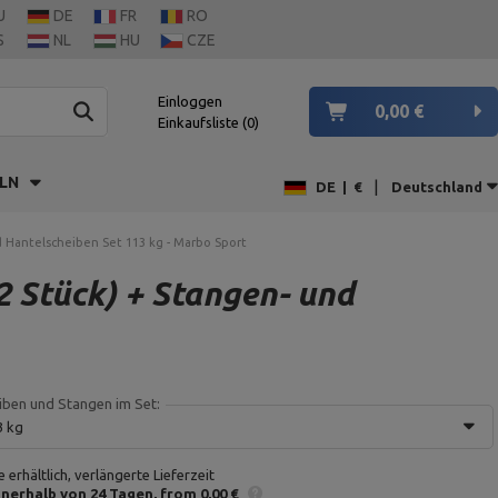
U
DE
FR
RO
S
NL
HU
CZE
Einloggen
0,00 €
Einkaufsliste
0
LN
|
DE
|
€
Deutschland
d Hantelscheiben Set 113 kg - Marbo Sport
2 Stück) + Stangen- und
iben und Stangen im Set:
3 kg
 erhältlich, verlängerte Lieferzeit
nnerhalb von 24 Tagen
from 0,00 €