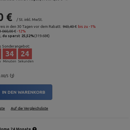
0 €
/
St.
inkl. MwSt.
reis in den 30 Tagen vor dem Rabatt:
943,40 €
bis zu -1%
1 060,00 €
-12%
t,
du sparst
25,52
%
(
319.68
€
)
s Sonderangebot:
34
23
n
Minuten
Sekunden
.00/5
1
IN DEN WARENKORB
ste
Auf die Vergleichsliste
Home 24 Monate