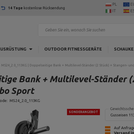
PL
E
14 Tage
kostenlose Rücksendung
IT
E
AUSRÜSTUNG
OUTDOOR FITNESSGERÄTE
SCHAUKE
 MS24_2.0_113KG | Doppelseitige Bank + Multilevel-Ständer (2 Stück) + Stangen- un
ige Bank + Multilevel-Ständer (
bo Sport
code:
MS24_2.0_113KG
Gewichtssche
SONDERANGEBOT
Gusseisen 11
Auf Anfrage
Versand i