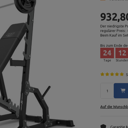
932,8
Der niedrigste P
regulärer Preis:
Beim Kauf im Se
Bis zum Ende de
24
12
Tage
Stunde
5
Auf die Wunschli
Garantie