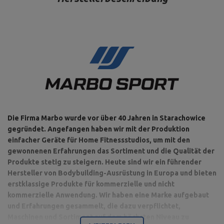
x 33,5 cm,
Verstärkte Langhantelstange
Länge: 198 cm,
30 mm 198 cm MW-G198-EX-
Maximale Belastung: 200 kg,
GL
Grifftyp: glatt,
Gewicht: ~11 kg,
Griffdurchmesser: 30 mm,
Durchmesser des Platzes für
Hantelscheibe: 30 mm
Grifflänge: 80 cm,
Länge der Teile für Gewichte: 2
x 19 cm,
Länge: 120 cm,
Sz-Curlstange mit
Maximale Belastung: 120 kg,
Sternverschlüsse 30 mm 120
maximale Belastung: 200 kg,
cm verstärkte
Typ: Curlstange,
Die Firma Marbo wurde vor über 40 Jahren in Starachowice
Stahlkonstruktion MW-
Gewicht: ~ 7 kg,
G120L-EX-SR
gegründet. Angefangen haben wir mit der Produktion
Verschluss: 2 St.
Sternverschluss,
einfacher Geräte für Home Fitnessstudios, um mit den
Durchmesser des Platzes für
gewonnenen Erfahrungen das Sortiment und die Qualität der
Hantelscheibe: 30 mm
Produkte stetig zu steigern. Heute sind wir ein führender
Hersteller von Bodybuilding-Ausrüstung in Europa und bieten
erstklassige Produkte für kommerzielle und nicht
Für dieses Produkt verantwortliche Stelle in der EU
kommerzielle Anwendung. Wir haben eine Marke aufgebaut
und Erfahrungen gesammelt, die dazu verpflichtet,
Address:
Boczna 41
Maschinen und Sortiment auf dem höchsten Niveau zu
Postal Code:
27-200