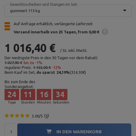
Gewichtsscheiben und Stangen im Set:
gummiert 113 kg
Auf Anfrage erhältlich, verlängerte Lieferzeit
Versand innerhalb von 25 Tagen
from 0,00 €
1 016,40 €
/
St.
inkl. MwSt.
Der niedrigste Preis in den 30 Tagen vor dem Rabatt:
1 027,95 €
bis zu -1%
regulärer Preis:
1 155,00 €
-12%
Beim Kauf im Set,
du sparst
24,19
%
(
324.30
€
)
Bis zum Ende des
Sonderangebot:
24
11
16
33
Tage
Stunden
Minuten
Sekunden
5.00/5
1
IN DEN WARENKORB