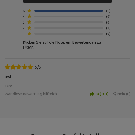
Pulverlackierung
5
1
Dicke: 25 mm ,
4
Material: Grauguss ,
0
Art der Hantelscheibe:
3
0
Gusseisen ,
2
0
Hantelscheibe 2,5 kg MW-
Gewichtstoleranz: ~5% ,
O2,5-kier
1
0
Gewicht: 2,5 kg,
Durchmesser der Bohrung: 31
Klicken Sie auf die Note, um Bewertungen zu
mm ,
filtern.
Durchmesser: 17 cm
Dicke: 25 mm,
Material: Grauguss,
5/5
Art der Hantelscheibe:
Gusseisen,
test
Hantelscheibe 5 kg MW-O5-
Gewichtstoleranz: ~5%,
kier
Gewicht: 5 kg,
Test
Durchmesser der Bohrung: 31
War diese Bewertung hilfreich?
Ja
101
Nein
0
mm ,
Durchmesser: 22 cm
Dicke: 40 mm,
Material: Grauguss,
Art der Hantelscheibe:
Gusseisen,
Hantelscheibe 10 kg MW-O10-
Gewichtstoleranz: ~5%,
kier