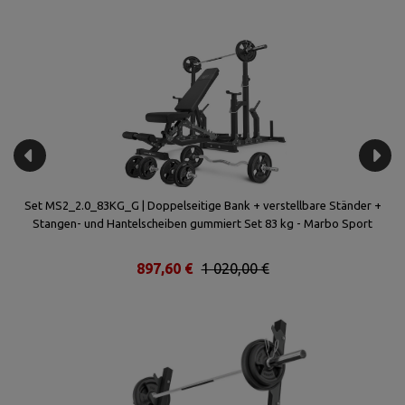
el-
Set MS2_2.0_83KG_G | Doppelseitige Bank + verstellbare Ständer +
o
Stangen- und Hantelscheiben gummiert Set 83 kg - Marbo Sport
ve
897,60 €
1 020,00 €