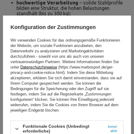
hochwertige Verarbeitung
– solide Stahlprofile
bilden eine Struktur, die hohen Belastungen
standhält (bis zu 300 kg);
Verstellbare Sitzfläche und Rückenlehne
– auch
mit negativem Winkel, so dass Sie die
Konfiguration der Zustimmungen
Beanspruchung einzelner Muskelpartien während
der Wiederholungen steuern können;
verstellbare Fußstütze mit Beinverriegelungen, die u.
Wir verwenden Cookies für das ordnungsgemäße Funktionieren
a. bei Bauchmuskelübungen für Komfort und
der Website, um soziale Funktionen anzubieten, den
Stabilität sorgen.
Datenverkehr zu analysieren und Marketingaktivitäten
durchzuführen - sowohl von uns als auch von unseren
Das MS-L101 2.0 ist ein vielseitiges Gerät, das als Basis
vertrauenswürdigen Partnern. Weitere Informationen finden Sie
für Kraft- und Ausdauerübungen dient.
unter
Datenschutzhinweise
(https://www.marbosport.de/ger-
privacy-and-cookie-notice.html). Indem Sie diese Mitteilung
akzeptieren, erklären Sie sich damit einverstanden, dass sie auf
Ihrem Computer gespeichert werden. Sie können die
Bedingungen für die Speicherung oder den Zugriff auf sie
festlegen, indem Sie auf die Registerkarte „Zustimmungen
konfigurieren“ klicken. Sie können Ihre Einwilligung jederzeit
widerrufen, indem Sie die Cookies von Ihrem Browser auf dem
jeweiligen Endgerät löschen.
Funktionale Cookies (Unbedingt
Immer
erforderliche)
aktiv