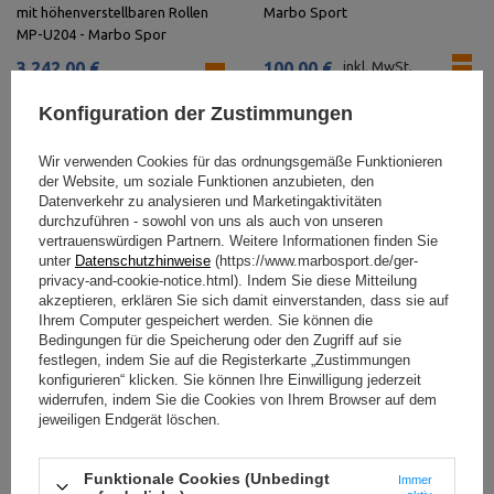
mit höhenverstellbaren Rollen
Marbo Sport
MP-U204 - Marbo Spor
3 242,00 €
100,00 €
inkl. MwSt.
inkl. MwSt.
Konfiguration der Zustimmungen
Wir verwenden Cookies für das ordnungsgemäße Funktionieren
der Website, um soziale Funktionen anzubieten, den
Datenverkehr zu analysieren und Marketingaktivitäten
durchzuführen - sowohl von uns als auch von unseren
vertrauenswürdigen Partnern. Weitere Informationen finden Sie
unter
Datenschutzhinweise
(https://www.marbosport.de/ger-
privacy-and-cookie-notice.html). Indem Sie diese Mitteilung
akzeptieren, erklären Sie sich damit einverstanden, dass sie auf
Ihrem Computer gespeichert werden. Sie können die
Bedingungen für die Speicherung oder den Zugriff auf sie
festlegen, indem Sie auf die Registerkarte „Zustimmungen
Jammer Arms MFT-A023 -
Käfig Power Rack MFT-RIG-10 -
konfigurieren“ klicken. Sie können Ihre Einwilligung jederzeit
widerrufen, indem Sie die Cookies von Ihrem Browser auf dem
Marbo Sport
Marbo Sport
jeweiligen Endgerät löschen.
361,00 €
inkl. MwSt.
897,00 €
inkl. MwSt.
Funktionale Cookies (Unbedingt
Immer