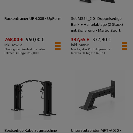
Rückentrainer UR-L008 - UpForm
Set MS34_2.0 | Doppelseitige
Bank + Hantelablage (2 Stück)
mit Sicherung - Marbo Sport
768,00 €
960,00 €
332,55 €
377,90 €
inkl. MwSt.
inkl. MwSt.
Niedrigster Produktpreis der
Niedrigster Produktpreis der
letzten 30 Tage: 952,00 €
letzten 30 Tage: 336,33 €
Beidseitige Kabelzugmaschine
Unterstützender MFT-A020 -