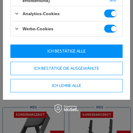
erforderliche)
aktiv
Analytics-Cookies
Werbe-Cookies
ICH BESTÄTIGE ALLE
Brustpresse Positiv MF-U004 2.0
ICH BESTÄTIGE DIE AUSGEWÄHLTE
Schulterpresse MF-U007 2.0 -
- Marbo Sport
Marbo Sport
ICH LEHNE ALLE
2 162,00 €
2 162,00 €
inkl. MwSt.
inkl. MwSt.
NEU
NEU
SONDERANGEBOT
SONDERANGEBOT