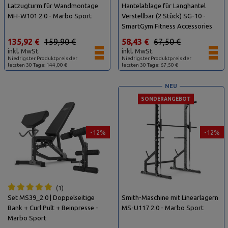
Latzugturm für Wandmontage
Hantelablage für Langhantel
MH-W101 2.0 - Marbo Sport
Verstellbar (2 Stück) SG-10 -
SmartGym Fitness Accessories
135,92 €
159,90 €
58,43 €
67,50 €
inkl. MwSt.
inkl. MwSt.
Niedrigster Produktpreis der
Niedrigster Produktpreis der
letzten 30 Tage: 144,00 €
letzten 30 Tage: 67,50 €
NEU
SONDERANGEBOT
-12%
-12%
1
Set MS39_2.0 | Doppelseitige
Smith-Maschine mit Linearlagern
Bank + Curl Pult + Beinpresse -
MS-U117 2.0 - Marbo Sport
Marbo Sport